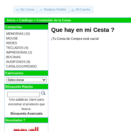
Ver Cesta
Realizar Pedido
Mi Cuenta
Inicio
»
Catálogo
»
Contenido de la Cesta
Categorías
Que hay en mi Cesta ?
MEMORIAS
(15)
MOUSE
¡Tu Cesta de Compra está vacía!
REDES
TECLADOS
(4)
IMPRESORAS
(2)
BOCINAS
AUDIFONOS
(8)
CATALOGO/PEDIDO
Fabricantes
Búsqueda Rápida
Use palabras clave para
encontrar el producto que
busca.
Búsqueda Avanzada
Novedades ?