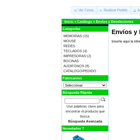
Ver Cesta
Realizar Pedido
M
Inicio
»
Catálogo
»
Envíos y Devoluciones
Categorías
Envíos y
MEMORIAS
(15)
MOUSE
Inserte aquí la in
REDES
TECLADOS
(4)
IMPRESORAS
(2)
BOCINAS
AUDIFONOS
(8)
CATALOGO/PEDIDO
Fabricantes
Búsqueda Rápida
Use palabras clave para
encontrar el producto que
busca.
Búsqueda Avanzada
Novedades ?