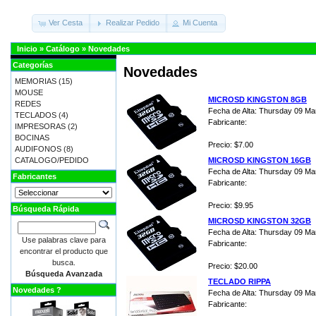
Ver Cesta
Realizar Pedido
Mi Cuenta
Inicio
»
Catálogo
»
Novedades
Categorías
Novedades
MEMORIAS
(15)
MOUSE
MICROSD KINGSTON 8GB
REDES
Fecha de Alta: Thursday 09 Ma
TECLADOS
(4)
Fabricante:
IMPRESORAS
(2)
BOCINAS
Precio: $7.00
AUDIFONOS
(8)
CATALOGO/PEDIDO
MICROSD KINGSTON 16GB
Fecha de Alta: Thursday 09 Ma
Fabricantes
Fabricante:
Precio: $9.95
Búsqueda Rápida
MICROSD KINGSTON 32GB
Fecha de Alta: Thursday 09 Ma
Use palabras clave para
Fabricante:
encontrar el producto que
busca.
Precio: $20.00
Búsqueda Avanzada
TECLADO RIPPA
Novedades ?
Fecha de Alta: Thursday 09 Ma
Fabricante: