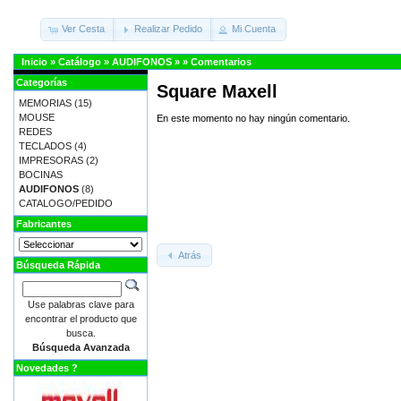
Ver Cesta
Realizar Pedido
Mi Cuenta
Inicio
»
Catálogo
»
AUDIFONOS
»
»
Comentarios
Categorías
Square Maxell
MEMORIAS
(15)
MOUSE
En este momento no hay ningún comentario.
REDES
TECLADOS
(4)
IMPRESORAS
(2)
BOCINAS
AUDIFONOS
(8)
CATALOGO/PEDIDO
Fabricantes
Atrás
Búsqueda Rápida
Use palabras clave para
encontrar el producto que
busca.
Búsqueda Avanzada
Novedades ?