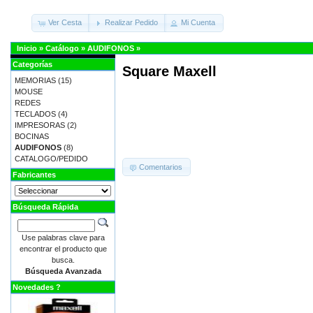
Ver Cesta
Realizar Pedido
Mi Cuenta
Inicio
»
Catálogo
»
AUDIFONOS
»
Categorías
Square Maxell
MEMORIAS
(15)
MOUSE
REDES
TECLADOS
(4)
IMPRESORAS
(2)
BOCINAS
AUDIFONOS
(8)
CATALOGO/PEDIDO
Comentarios
Fabricantes
Búsqueda Rápida
Use palabras clave para
encontrar el producto que
busca.
Búsqueda Avanzada
Novedades ?