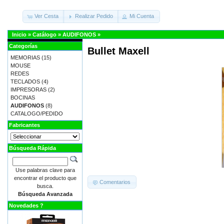
Ver Cesta
Realizar Pedido
Mi Cuenta
Inicio
»
Catálogo
»
AUDIFONOS
»
Categorías
Bullet Maxell
MEMORIAS
(15)
MOUSE
REDES
TECLADOS
(4)
IMPRESORAS
(2)
BOCINAS
AUDIFONOS
(8)
CATALOGO/PEDIDO
Fabricantes
Búsqueda Rápida
Use palabras clave para
encontrar el producto que
Comentarios
busca.
Búsqueda Avanzada
Novedades ?