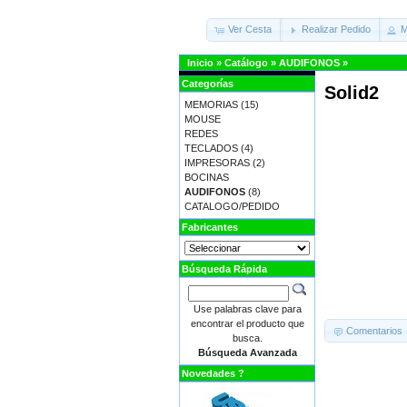
Ver Cesta
Realizar Pedido
M
Inicio
»
Catálogo
»
AUDIFONOS
»
Categorías
Solid2
MEMORIAS
(15)
MOUSE
REDES
TECLADOS
(4)
IMPRESORAS
(2)
BOCINAS
AUDIFONOS
(8)
CATALOGO/PEDIDO
Fabricantes
Búsqueda Rápida
Use palabras clave para
encontrar el producto que
Comentarios
busca.
Búsqueda Avanzada
Novedades ?