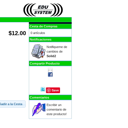
Cesta de Compras
$12.00
0 artículos
Notificaciones
Notifiqueme de
cambios de
Solid2
Compartir Producto
Save
Comentarios
adir a la Cesta
Escribir un
comentario de
este producto!