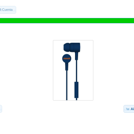
i Cuenta
Añ