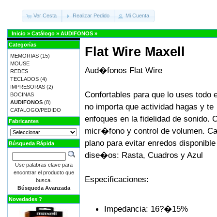
Ver Cesta
Realizar Pedido
Mi Cuenta
Inicio
»
Catálogo
»
AUDIFONOS
»
Categorías
Flat Wire Maxell
MEMORIAS
(15)
MOUSE
Aud�fonos Flat Wire
REDES
TECLADOS
(4)
IMPRESORAS
(2)
Confortables para que lo uses todo 
BOCINAS
AUDIFONOS
(8)
no importa que actividad hagas y te
CATALOGO/PEDIDO
enfoques en la fidelidad de sonido. 
Fabricantes
micr�fono y control de volumen. Ca
plano para evitar enredos disponible
Búsqueda Rápida
dise�os: Rasta, Cuadros y Azul
Use palabras clave para
encontrar el producto que
Especificaciones:
busca.
Búsqueda Avanzada
Novedades ?
Impedancia: 16?�15%