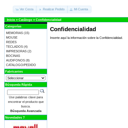
Ver Cesta
Realizar Pedido
Mi Cuenta
Inicio
»
Catálogo
»
Confidencialidad
Categorías
Confidencialidad
MEMORIAS
(15)
MOUSE
Inserte aquí la información sobre la Confidencialidad.
REDES
TECLADOS
(4)
IMPRESORAS
(2)
BOCINAS
AUDIFONOS
(8)
CATALOGO/PEDIDO
Fabricantes
Búsqueda Rápida
Use palabras clave para
encontrar el producto que
busca.
Búsqueda Avanzada
Novedades ?