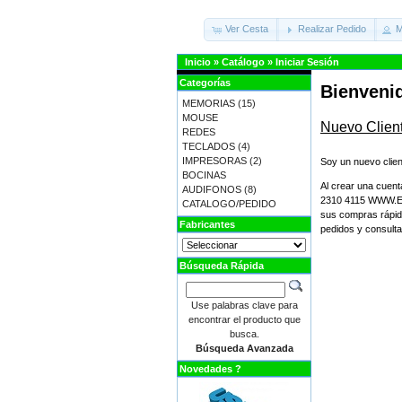
Ver Cesta
Realizar Pedido
M
Inicio
»
Catálogo
»
Iniciar Sesión
Categorías
Bienvenid
MEMORIAS
(15)
MOUSE
Nuevo Clien
REDES
TECLADOS
(4)
IMPRESORAS
(2)
Soy un nuevo clien
BOCINAS
Al crear una cu
AUDIFONOS
(8)
2310 4115 WWW.E
CATALOGO/PEDIDO
sus compras rápid
Fabricantes
pedidos y consulta
Búsqueda Rápida
Use palabras clave para
encontrar el producto que
busca.
Búsqueda Avanzada
Novedades ?