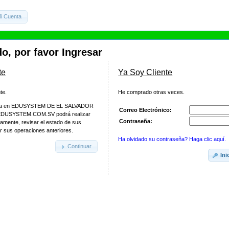
i Cuenta
o, por favor Ingresar
te
Ya Soy Cliente
te.
He comprado otras veces.
enta en EDUSYSTEM DE EL SALVADOR
Correo Electrónico:
DUSYSTEM.COM.SV podrá realizar
Contraseña:
amente, revisar el estado de sus
r sus operaciones anteriores.
Ha olvidado su contraseña? Haga clic aquí.
Continuar
Ini