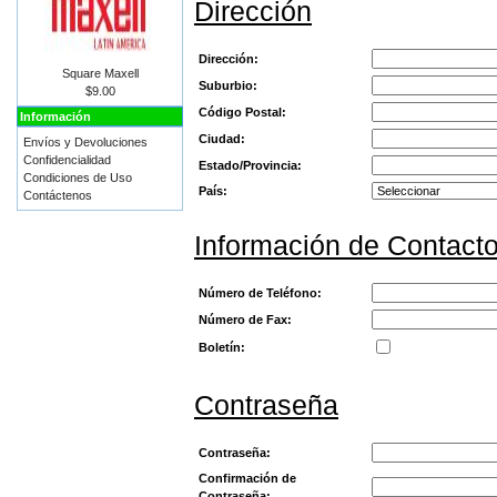
Dirección
Dirección:
Square Maxell
Suburbio:
$9.00
Código Postal:
Información
Ciudad:
Envíos y Devoluciones
Confidencialidad
Estado/Provincia:
Condiciones de Uso
País:
Contáctenos
Información de Contact
Número de Teléfono:
Número de Fax:
Boletín:
Contraseña
Contraseña:
Confirmación de
Contraseña: