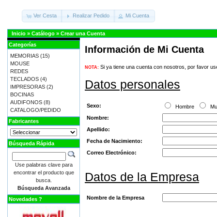
Ver Cesta
Realizar Pedido
Mi Cuenta
Inicio
»
Catálogo
»
Crear una Cuenta
Categorías
Información de Mi Cuenta
MEMORIAS
(15)
MOUSE
Si ya tiene una cuenta con nosotros, por favor u
NOTA:
REDES
TECLADOS
(4)
Datos personales
IMPRESORAS
(2)
BOCINAS
AUDIFONOS
(8)
Sexo:
Hombre
Mu
CATALOGO/PEDIDO
Nombre:
Fabricantes
Apellido:
Fecha de Nacimiento:
Búsqueda Rápida
Correo Electrónico:
Use palabras clave para
encontrar el producto que
Datos de la Empresa
busca.
Búsqueda Avanzada
Nombre de la Empresa
Novedades ?